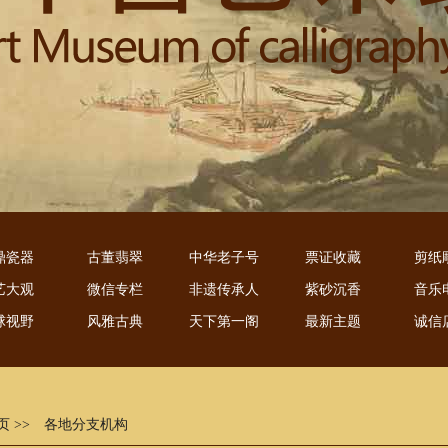
鼎瓷器
古董翡翠
中华老子号
票证收藏
剪纸
艺大观
微信专栏
非遗传承人
紫砂沉香
音乐
球视野
风雅古典
天下第一阁
最新主题
诚信
页
>> 各地分支机构