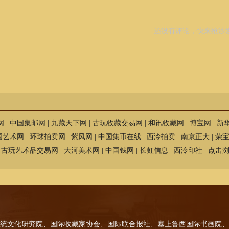
还没有评论，快来抢沙
网
|
中国集邮网
|
九藏天下网
|
古玩收藏交易网
|
和讯收藏网
|
博宝网
|
新
国艺术网
|
环球拍卖网
|
紫风网
|
中国集币在线
|
西泠拍卖
|
南京正大
|
荣
|
古玩艺术品交易网
|
大河美术网
|
中国钱网
|
长虹信息
|
西泠印社
|
点击浏
统文化研究院、国际收藏家协会、国际联合报社、塞上鲁西国际书画院、