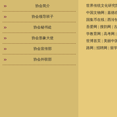
世界传统文化研究
协会简介
中国文物网
|
嘉德
协会领导班子
国集币在线
|
西泠
吾爱网
|
搜韵网
|
协会秘书处
学教育网
|
高考网
协会形象大使
世博首页
|
美丽中
路网
|
招聘网
|
留
协会宣传部
协会外联部